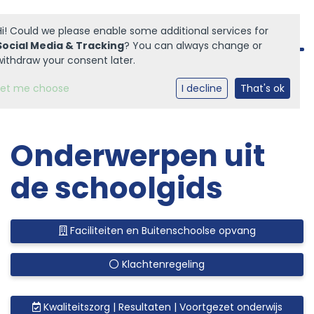
Hi! Could we please enable some additional services for
Social Media & Tracking
? You can always change or
withdraw your consent later.
Let me choose
I decline
That's ok
Home
Onze school
Onderwerpen uit
Praktische informatie
de schoolgids
Medezeggenschap
Vacatures
Faciliteiten en Buitenschoolse opvang
Ik zoek een school
Klachtenregeling
Kwaliteitszorg | Resultaten | Voortgezet onderwijs