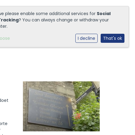
we please enable some additional services for
Social
Tracking
? You can always change or withdraw your
ter.
hoose
I decline
That's ok
 doet
orte
r