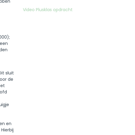
ebben
Video Plusklas opdracht
000);
 een
nden
t sluit
door de
oet
oofd
uigje
men en
Hierbij