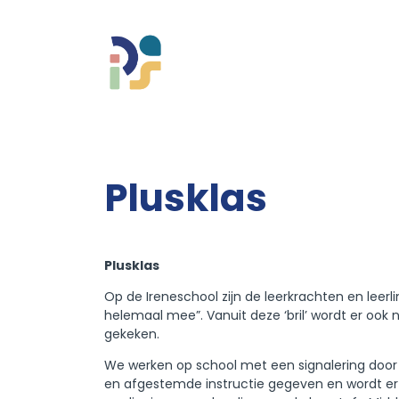
Home
Onze school
Plusklas
Praktische informatie
Medezeggenschap
Plusklas
Vacatures
Op de Ireneschool zijn de leerkrachten en leerl
Ik zoek een school
helemaal mee”. Vanuit deze ‘bril’ wordt er oo
gekeken.
We werken op school met een signalering door 
en afgestemde instructie gegeven en wordt er