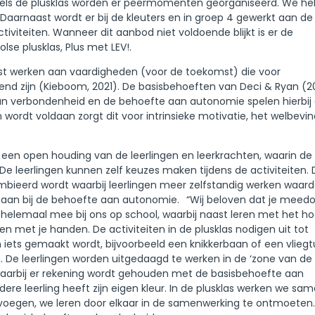
ddels de plusklas worden er peermomenten georganiseerd. We h
 Daarnaast wordt er bij de kleuters en in groep 4 gewerkt aan de
iviteiten. Wanneer dit aanbod niet voldoende blijkt is er de
se plusklas, Plus met LEV!.
wust werken aan vaardigheden (voor de toekomst) die voor
end zijn (Kieboom, 2021). De basisbehoeften van Deci & Ryan (2
n verbondenheid en de behoefte aan autonomie spelen hierbij
 wordt voldaan zorgt dit voor intrinsieke motivatie, het welbevi
ver een open houding van de leerlingen en leerkrachten, waarin de
 leerlingen kunnen zelf keuzes maken tijdens de activiteiten. Di
ambieerd wordt waarbij leerlingen meer zelfstandig werken waar
it aan bij de behoefte aan autonomie. “Wij beloven dat je meed
 helemaal mee bij ons op school, waarbij naast leren met het h
en met je handen. De activiteiten in de plusklas nodigen uit tot
ets gemaakt wordt, bijvoorbeeld een knikkerbaan of een vliegt
). De leerlingen worden uitgedaagd te werken in de ‘zone van de
) waarbij er rekening wordt gehouden met de basisbehoefte aan
edere leerling heeft zijn eigen kleur. In de plusklas werken we sa
e voegen, we leren door elkaar in de samenwerking te ontmoeten. 