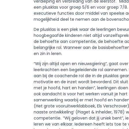
verdieping en verbreding van de leerstof. Mi
een plusklas voor groep 5/6 en voor groep 7/8.
executieve functies door middel van speelse act
mogelijkheid deel te nemen aan de bovenschool
De plusklas is een plek waar de leerlingen be
hoogbegaafde kinderen niet altijd vanzelfsprek
de behoefte aan competentie, de behoefte aa
belangrijke rol. Wanneer aan de basisbehoeften
en zin in leren.
“Wij zijn altijd open en nieuwsgiering”, gaat o
leerkrachten een begeleidende rol aannemen. De
aan bij de coachende rol die in de plusklas ge
motivatie en de inzet wordt bevorderd. Dit slu
met je hoofd, hart en handen”, leerlingen doen
ook aandacht is voor het werken vanuit je hart 
samenwerking waarbij er met hoofd en handen i
(Het grote vooruitwerklabboek, Els Verschrover
naaste ontwikkeling’ (Piaget & Inhelder, 1978
competentie. “Wij geloven dat jij uniek bent”, i
leren we van elkaar. Iedereen heeft iets toe t